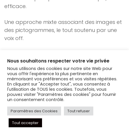
efficace.
Une approche mixte associant des images et
des pictogrammes, le tout soutenu par une
voix off.
En savoir plus :
http://vimeo.com/107985641
Nous souhaitons respecter votre vie privée
Nous utilisons des cookies sur notre site Web pour
vous offrir l'expérience la plus pertinente en
mémorisant vos préférences et vos visites répétées.
En cliquant sur "Accepter tout", vous consentez à
l'utilisation de TOUS les cookies. Toutefois, vous
pouvez visiter "Paramètres des cookies" pour fournir
un consentement contrôlé.
Paramètres des Cookies
Tout refuser
Minibox & Co – Tous droits réservés
Tout accepter